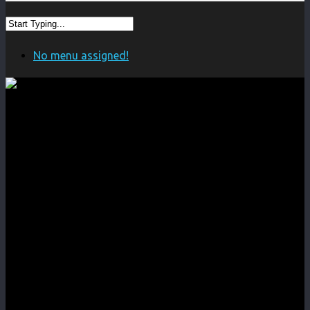
No menu assigned!
Новости
С Днем
Рождения,
ЛайфИТ